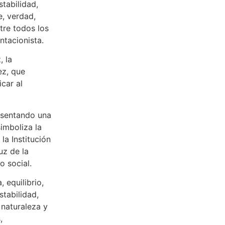
stabilidad,
e, verdad,
tre todos los
tacionista.
, la
ez, que
car al
resentando una
simboliza la
la Institución
uz de la
o social.
 equilibrio,
stabilidad,
a naturaleza y
,