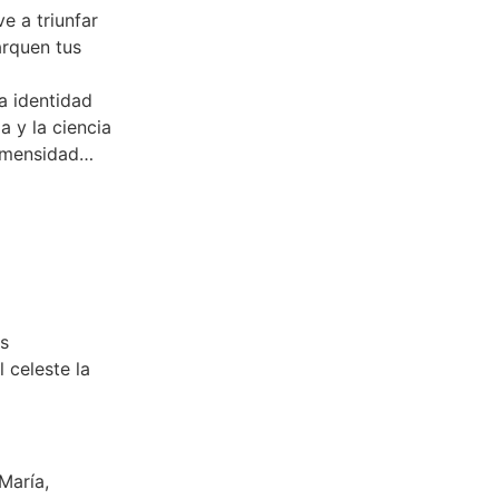
e a triunfar
arquen tus
a identidad
ia y la ciencia
inmensidad…
as
 celeste la
María,