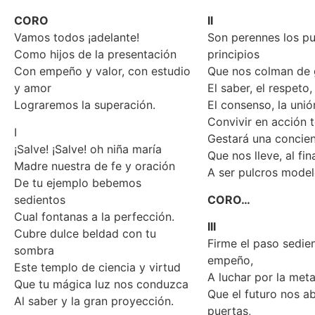
CORO
II
Vamos todos ¡adelante!
Son perennes los p
Como hijos de la presentación
principios
Con empeño y valor, con estudio
Que nos colman de 
y amor
El saber, el respeto, 
Lograremos la superación.
El consenso, la unió
Convivir en acción t
I
Gestará una concien
¡Salve! ¡Salve! oh niña maría
Que nos lleve, al fi
Madre nuestra de fe y oración
A ser pulcros model
De tu ejemplo bebemos
sedientos
CORO…
Cual fontanas a la perfección.
III
Cubre dulce beldad con tu
Firme el paso sedien
sombra
empeño,
Este templo de ciencia y virtud
A luchar por la meta
Que tu mágica luz nos conduzca
Que el futuro nos a
Al saber y la gran proyección.
puertas,