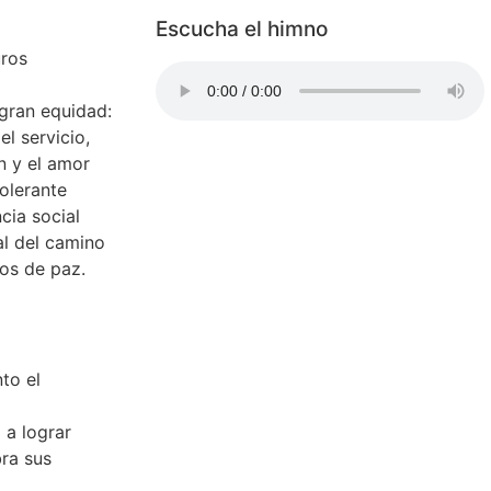
Escucha el himno
uros
gran equidad:
el servicio,
n y el amor
olerante
cia social
nal del camino
os de paz.
to el
 a lograr
bra sus