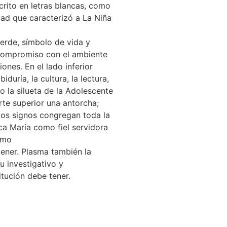
rito en letras blancas, como
idad que caracterizó a La Niña
verde, símbolo de vida y
 compromiso con el ambiente
iones. En el lado inferior
duría, la cultura, la lectura,
do la silueta de la Adolescente
arte superior una antorcha;
stos signos congregan toda la
aca María como fiel servidora
omo
ener. Plasma también la
tu investigativo y
itución debe tener.