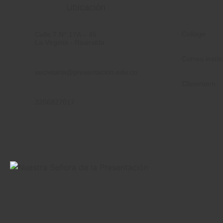
Ubicación
Collage
Calle 7 N° 17A – 45
La Virginia - Risaralda
Correo instit
secretaria@presentacion.edu.co
Classroom
3206827017