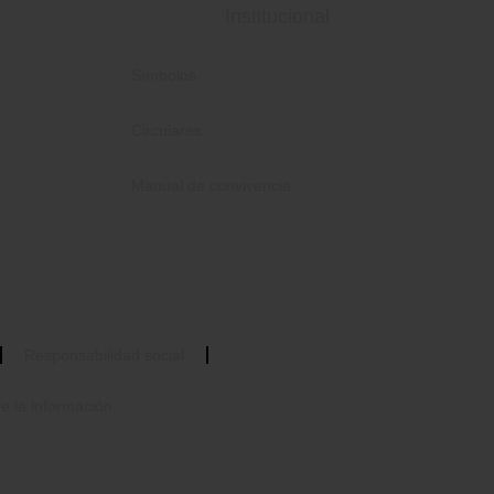
s
Institucional
Símbolos
Circulares
Manual de convivencia
Responsabilidad social
e la información