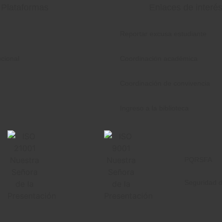
Plataformas
Enlaces de interé
Reportar excusa estudiante
ucional
Coordinación académica
Coordinación de convivencia
Ingreso a la biblioteca
PQRSFA
Seguridad d