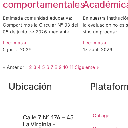
comportamentales
Académic
Estimada comunidad educativa:
En nuestra instituci
Compartimos la Circular N° 03 del
la evaluación no es 
05 de junio de 2026, mediante
sino un proceso
Leer más »
Leer más »
5 junio, 2026
17 abril, 2026
« Anterior
1
2
3
4
5
6
7
8
9
10
11
Siguiente »
Ubicación
Platafor
Collage
Calle 7 N° 17A – 45
La Virginia -