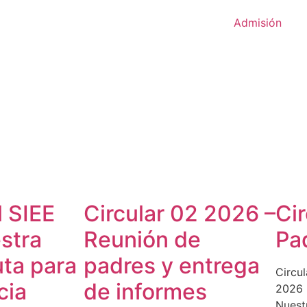
Admisión
l SIEE
Circular 02 2026 –
Ci
stra
Reunión de
Pad
uta para
padres y entrega
Circul
cia
de informes
2026 
Nuest