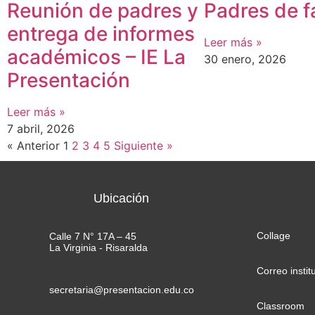
Reunión de padres y
Padres de f
entrega de informes
Leer más »
académicos – IE La
30 enero, 2026
Presentación
Leer más »
7 abril, 2026
« Anterior
1
2
3
4
5
Siguiente »
Ubicación
Collage
Calle 7 N° 17A – 45
La Virginia - Risaralda
Correo instit
secretaria@presentacion.edu.co
Classroom