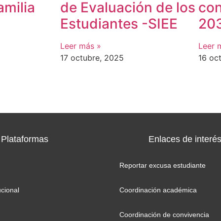
amilia
de Evaluación de los
con
Estudiantes -SIEE
20
Leer más »
Leer 
17 octubre, 2025
16 oc
Plataformas
Enlaces de interé
Reportar excusa estudiante
ucional
Coordinación académica
Coordinación de convivencia