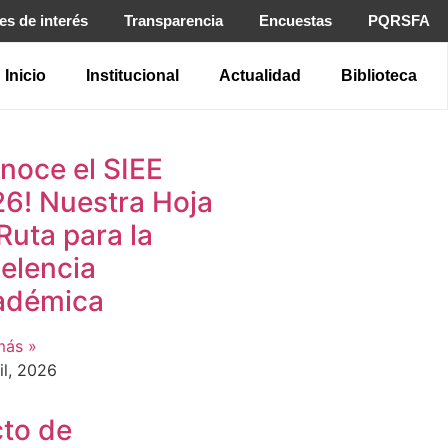
es de interés
Transparencia
Encuestas
PQRSFA
Inicio
Institucional
Actualidad
Biblioteca
noce el SIEE
6! Nuestra Hoja
Ruta para la
elencia
adémica
más »
il, 2026
to de