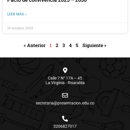
LEER MÁS »
16 octubre, 2025
« Anterior
1
2
3
4
5
Siguiente »
Calle 7 N° 17A – 45
La Virginia - Risaralda
secretaria@presentacion.edu.co
3206827017