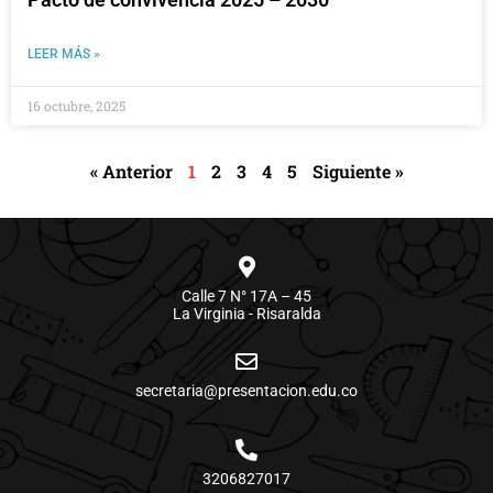
LEER MÁS »
16 octubre, 2025
« Anterior
1
2
3
4
5
Siguiente »
Calle 7 N° 17A – 45
La Virginia - Risaralda
secretaria@presentacion.edu.co
3206827017