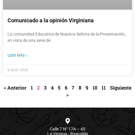
Comunicado a la opinión Virginiana
La comunidad Educativa de Nuestra Señora de la Presentación,
en vista de una serie de
LEER MÁS »
5 abril, 2025
« Anterior
1
2
3
4
5
6
7
8
9
10
11
Siguiente
»
Calle 7 N° 17A – 45
La Virginia - Risaralda